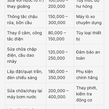
Sửa vòi nước rò rỉ /
100,000 –
Tùy mức độ
thay gioăng
200,000
hư hỏng
Thông tắc chậu
150,000 –
Máy lò xo
rửa, bồn cầu
300,000
chuyên dụng
Thay ổ cắm, công
80,000 –
Tùy loại thiết
tắc điện
150,000
bị
Sửa chữa chập
120,000 –
Đảm bảo an
điện, cầu dao
250,000
toàn
nhảy
Lắp đặt/quạt trần,
180,000 –
Phụ kiện
đèn chiếu sáng
350,000
chính hãng
Thay phớt,
Sửa chữa/chạy lại
200,000 –
kiểm tra
máy bơm nước
400,000
động cơ