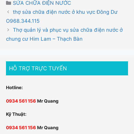
Danh
SỬA CHỮA ĐIỆN NƯỚC
mục
thợ sửa chữa điện nước ở khu vực Đông Dư
O968.344.115
Thợ quản lý và phục vụ sửa chữa điện nước ở
chung cư Him Lam – Thạch Bàn
HỖ TRỢ TRỰC TUYẾN
Hotline:
0934 561 156
Mr Quang
Kỹ Thuật:
0934 561 156
Mr Quang