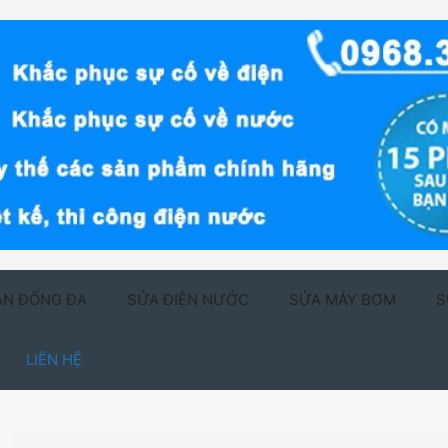
ẬN ĐỐNG ĐA
SỬA ĐIỆN NƯỚC
SỬA MÁY BƠM
S
LIÊN HỆ