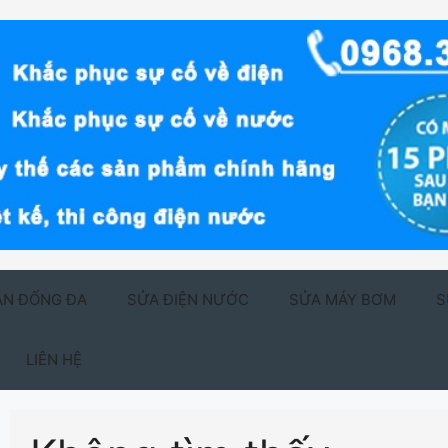
ẬN ĐỐNG ĐA
SỬA ĐIỆN NƯỚC
SỬA MÁY BƠM
S
LIÊN HỆ