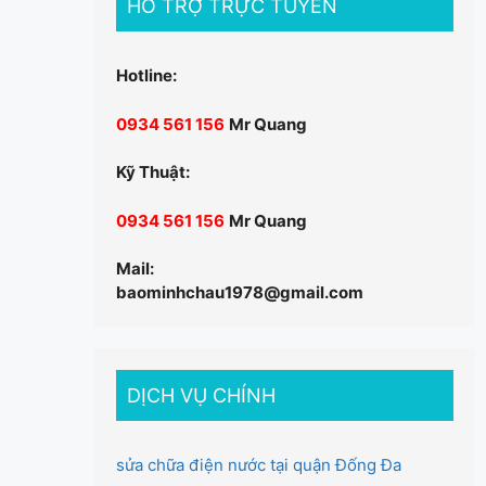
HỖ TRỢ TRỰC TUYẾN
Hotline:
0934 561 156
Mr Quang
Kỹ Thuật:
0934 561 156
Mr Quang
Mail:
baominhchau1978@gmail.com
DỊCH VỤ CHÍNH
sửa chữa điện nước tại quận Đống Đa