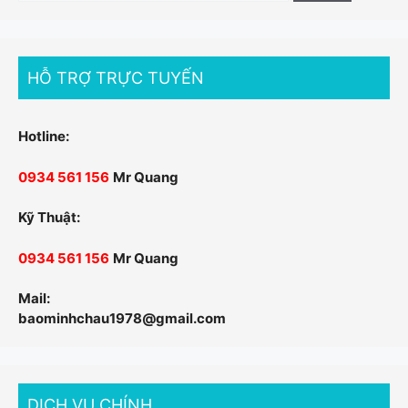
cho:
HỖ TRỢ TRỰC TUYẾN
Hotline:
0934 561 156
Mr Quang
Kỹ Thuật:
0934 561 156
Mr Quang
Mail:
baominhchau1978@gmail.com
DỊCH VỤ CHÍNH