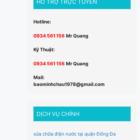
HỖ TRỢ TRỰC TUYẾN
Hotline:
0934 561 156
Mr Quang
Kỹ Thuật:
0934 561 156
Mr Quang
Mail:
baominhchau1978@gmail.com
DỊCH VỤ CHÍNH
sửa chữa điện nước tại quận Đống Đa