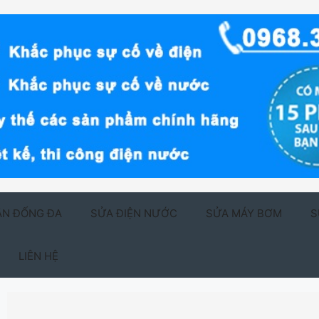
ẬN ĐỐNG ĐA
SỬA ĐIỆN NƯỚC
SỬA MÁY BƠM
S
LIÊN HỆ