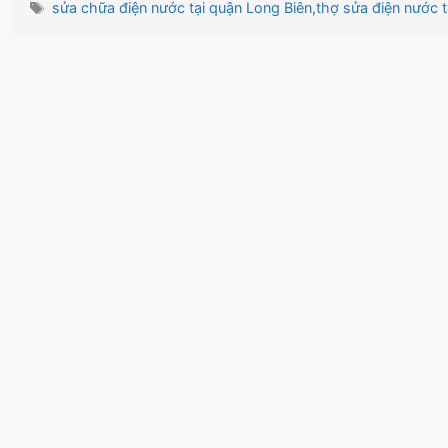
mục
Thẻ
sửa chữa điện nước tại quận Long Biên
,
thợ sửa điện nước t