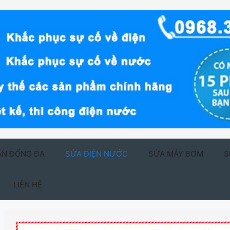
ẬN ĐỐNG ĐA
SỬA ĐIỆN NƯỚC
SỬA MÁY BƠM
S
LIÊN HỆ