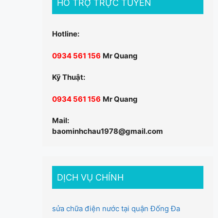
HỖ TRỢ TRỰC TUYẾN
Hotline:
0934 561 156
Mr Quang
Kỹ Thuật:
0934 561 156
Mr Quang
Mail:
baominhchau1978@gmail.com
DỊCH VỤ CHÍNH
sửa chữa điện nước tại quận Đống Đa