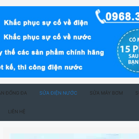
ẬN ĐỐNG ĐA
SỬA ĐIỆN NƯỚC
SỬA MÁY BƠM
S
LIÊN HỆ