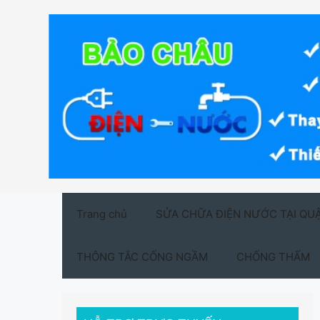
Chuyển
đến
nội
dung
Trang chủ
SỬA CHỮA ĐIỆN NƯỚC TẠI QU
THÔNG TẮC CỐNG NGẦM
CHỐNG THẤM