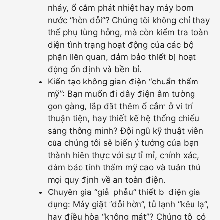
nháy, ổ cắm phát nhiệt hay máy bơm
nước “hờn dỗi”? Chúng tôi không chỉ thay
thế phụ tùng hỏng, mà còn kiểm tra toàn
diện tình trạng hoạt động của các bộ
phận liên quan, đảm bảo thiết bị hoạt
động ổn định và bền bỉ.
Kiến tạo không gian điện “chuẩn thẩm
mỹ”: Bạn muốn đi dây điện âm tường
gọn gàng, lắp đặt thêm ổ cắm ở vị trí
thuận tiện, hay thiết kế hệ thống chiếu
sáng thông minh? Đội ngũ kỹ thuật viên
của chúng tôi sẽ biến ý tưởng của bạn
thành hiện thực với sự tỉ mỉ, chính xác,
đảm bảo tính thẩm mỹ cao và tuân thủ
mọi quy định về an toàn điện.
Chuyên gia “giải phẫu” thiết bị điện gia
dụng: Máy giặt “dỗi hờn”, tủ lạnh “kêu lạ”,
hay điều hòa “không mát”? Chúng tôi có