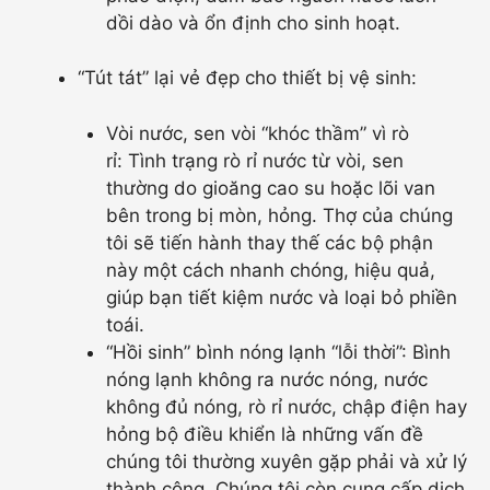
dồi dào và ổn định cho sinh hoạt.
“Tút tát” lại vẻ đẹp cho thiết bị vệ sinh:
Vòi nước, sen vòi “khóc thầm” vì rò
rỉ: Tình trạng rò rỉ nước từ vòi, sen
thường do gioăng cao su hoặc lõi van
bên trong bị mòn, hỏng. Thợ của chúng
tôi sẽ tiến hành thay thế các bộ phận
này một cách nhanh chóng, hiệu quả,
giúp bạn tiết kiệm nước và loại bỏ phiền
toái.
“Hồi sinh” bình nóng lạnh “lỗi thời”: Bình
nóng lạnh không ra nước nóng, nước
không đủ nóng, rò rỉ nước, chập điện hay
hỏng bộ điều khiển là những vấn đề
chúng tôi thường xuyên gặp phải và xử lý
thành công. Chúng tôi còn cung cấp dịch