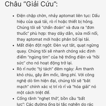
Châu “Giải Cứu”:
Điện chập chờn, nhảy aptomat liên tục: Dấu
hiệu của quá tải, rò rỉ hoặc thiết bị hỏng.
Chúng tôi sẽ “chẩn đoán” và đưa ra “đơn
thuốc” phù hợp: thay dây dẫn, sửa mối nối,
thay aptomat mới hoặc phân bổ lại tải.
Mất điện đột ngột: Đèn vụt tắt, quạt ngừng
quay. Chúng tôi sẽ nhanh chóng xác định
điểm “ngừng tim” của hệ thống điện và “hồi
sức” cho nó hoạt động trở lại.
Rò rỉ nước “tý tách” đêm ngày: Âm thanh
khó chịu, gây ẩm mốc, lãng phí. Với công
nghệ dò tìm hiện đại, chúng tôi sẽ “bắt
mạch” chính xác vị trí rò rỉ và “hóa giải” nó
một cách triệt để.
Cống rãnh “nghẹt thở”, bồn cầu “bất
lực”: Các đường ống bị tắc nghẽn do rác