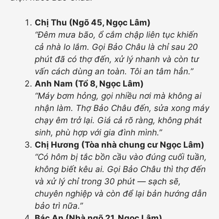
Chị Thu (Ngõ 45, Ngọc Lâm)
“Đêm mưa bão, ổ cắm chập liên tục khiến
cả nhà lo lắm. Gọi Bảo Châu là chỉ sau 20
phút đã có thợ đến, xử lý nhanh và còn tư
vấn cách dùng an toàn. Tôi an tâm hẳn.”
Anh Nam (Tổ 8, Ngọc Lâm)
“Máy bơm hỏng, gọi nhiều nơi mà không ai
nhận làm. Thợ Bảo Châu đến, sửa xong máy
chạy êm trở lại. Giá cả rõ ràng, không phát
sinh, phù hợp với gia đình mình.”
Chị Hương (Tòa nhà chung cư Ngọc Lâm)
“Có hôm bị tắc bồn cầu vào đúng cuối tuần,
không biết kêu ai. Gọi Bảo Châu thì thợ đến
và xử lý chỉ trong 30 phút — sạch sẽ,
chuyên nghiệp và còn để lại bản hướng dẫn
bảo trì nữa.”
Bác An (Nhà ngõ 21, Ngọc Lâm)