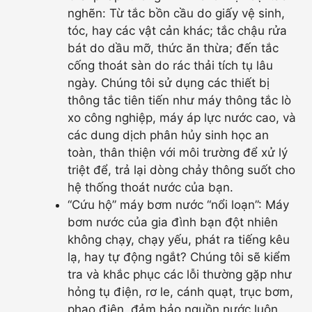
nghẽn: Từ tắc bồn cầu do giấy vệ sinh,
tóc, hay các vật cản khác; tắc chậu rửa
bát do dầu mỡ, thức ăn thừa; đến tắc
cống thoát sàn do rác thải tích tụ lâu
ngày. Chúng tôi sử dụng các thiết bị
thông tắc tiên tiến như máy thông tắc lò
xo công nghiệp, máy áp lực nước cao, và
các dung dịch phân hủy sinh học an
toàn, thân thiện với môi trường để xử lý
triệt để, trả lại dòng chảy thông suốt cho
hệ thống thoát nước của bạn.
“Cứu hộ” máy bơm nước “nổi loạn”: Máy
bơm nước của gia đình bạn đột nhiên
không chạy, chạy yếu, phát ra tiếng kêu
lạ, hay tự động ngắt? Chúng tôi sẽ kiểm
tra và khắc phục các lỗi thường gặp như
hỏng tụ điện, rơ le, cánh quạt, trục bơm,
phao điện, đảm bảo nguồn nước luôn