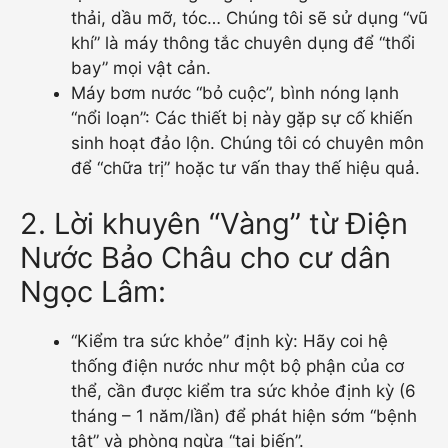
thải, dầu mỡ, tóc… Chúng tôi sẽ sử dụng “vũ
khí” là máy thông tắc chuyên dụng để “thổi
bay” mọi vật cản.
Máy bơm nước “bỏ cuộc”, bình nóng lạnh
“nổi loạn”: Các thiết bị này gặp sự cố khiến
sinh hoạt đảo lộn. Chúng tôi có chuyên môn
để “chữa trị” hoặc tư vấn thay thế hiệu quả.
2. Lời khuyên “Vàng” từ Điện
Nước Bảo Châu cho cư dân
Ngọc Lâm:
“Kiểm tra sức khỏe” định kỳ: Hãy coi hệ
thống điện nước như một bộ phận của cơ
thể, cần được kiểm tra sức khỏe định kỳ (6
tháng – 1 năm/lần) để phát hiện sớm “bệnh
tật” và phòng ngừa “tai biến”.