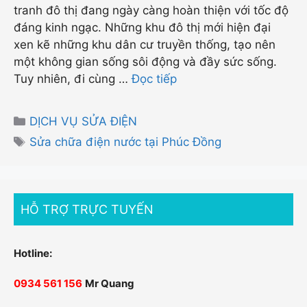
tranh đô thị đang ngày càng hoàn thiện với tốc độ
đáng kinh ngạc. Những khu đô thị mới hiện đại
xen kẽ những khu dân cư truyền thống, tạo nên
một không gian sống sôi động và đầy sức sống.
Tuy nhiên, đi cùng …
Đọc tiếp
Danh
DỊCH VỤ SỬA ĐIỆN
mục
Thẻ
Sửa chữa điện nước tại Phúc Đồng
HỖ TRỢ TRỰC TUYẾN
Hotline:
0934 561 156
Mr Quang