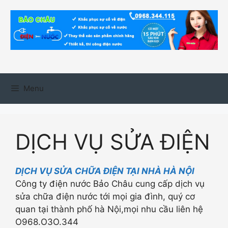
Chuyển
đến
nội
dung
Menu
DỊCH VỤ SỬA ĐIỆN
DỊCH VỤ SỬA CHỮA ĐIỆN TẠI NHÀ HÀ NỘI
Công ty điện nước Bảo Châu cung cấp dịch vụ
sửa chữa điện nước tới mọi gia đình, quý cơ
quan tại thành phố hà Nội,mọi nhu cầu liên hệ
O968.O3O.344