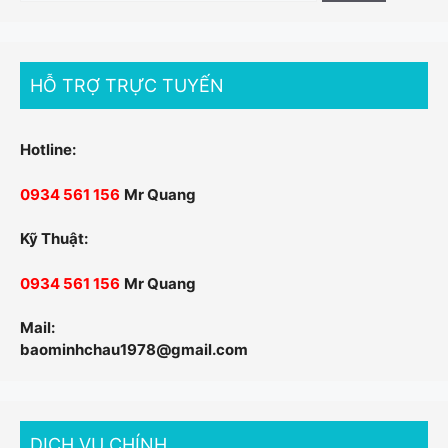
cho:
HỖ TRỢ TRỰC TUYẾN
Hotline:
0934 561 156
Mr Quang
Kỹ Thuật:
0934 561 156
Mr Quang
Mail:
baominhchau1978@gmail.com
DỊCH VỤ CHÍNH