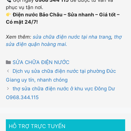
Gọi ngay
0968 344 115
để được tư vấn và
phục vụ tận nơi.
Điện nước Bảo Châu – Sửa nhanh – Giá tốt –
Có mặt 24/7!
Xem thêm:
sửa chữa điện nước tại nha trang
,
thợ
sửa điện quận hoàng mai.
Danh
SỬA CHỮA ĐIỆN NƯỚC
mục
Dịch vụ sửa chữa điện nước tại phường Đức
Giang uy tín, nhanh chóng
thợ sửa chữa điện nước ở khu vực Đông Dư
O968.344.115
HỖ TRỢ TRỰC TUYẾN