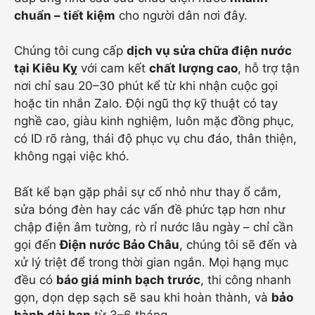
chuẩn – tiết kiệm
cho người dân nơi đây.
Chúng tôi cung cấp
dịch vụ sửa chữa điện nước
tại Kiêu Kỵ
với cam kết
chất lượng cao
, hỗ trợ tận
nơi chỉ sau 20–30 phút kể từ khi nhận cuộc gọi
hoặc tin nhắn Zalo. Đội ngũ thợ kỹ thuật có tay
nghề cao, giàu kinh nghiệm, luôn mặc đồng phục,
có ID rõ ràng, thái độ phục vụ chu đáo, thân thiện,
không ngại việc khó.
Bất kể bạn gặp phải sự cố nhỏ như thay ổ cắm,
sửa bóng đèn hay các vấn đề phức tạp hơn như
chập điện âm tường, rò rỉ nước lâu ngày – chỉ cần
gọi đến
Điện nước Bảo Châu
, chúng tôi sẽ đến và
xử lý triệt để trong thời gian ngắn. Mọi hạng mục
đều có
báo giá minh bạch trước
, thi công nhanh
gọn, dọn dẹp sạch sẽ sau khi hoàn thành, và
bảo
hành dài hạn
từ 3–6 tháng.