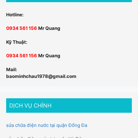
Hotline:
0934 561 156
Mr Quang
Kỹ Thuật:
0934 561 156
Mr Quang
Mail:
baominhchau1978@gmail.com
DỊCH VỤ CHÍNH
sửa chữa điện nước tại quận Đống Đa