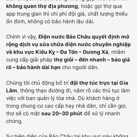
không quen thợ địa phương
, hoặc gọi thợ qua
app trung gian thì chi phí đội giá, chất lượng thiếu
ổn định, không có bảo hành lâu dài.
Chính vì vậy,
Điện nước Bảo Châu quyết định mở
rộng dịch vụ sửa chữa điện nước chuyên nghiệp
về khu vực Kiêu Kỵ – Đa Tốn – Dương Xá
, nhằm
cung cấp giải pháp
thợ giỏi – đến nhanh – báo giá
rõ – bảo hành dài hạn
cho người dân.
Chúng tôi chủ động bố trí
đội thợ túc trực tại Gia
Lâm
, thông thạo đường đi, nắm rõ các thủ tục làm
việc với ban quản lý tòa nhà. Dù khách hàng ở
trong chung cư cao cấp hay nhà dân, chỉ cần gọi,
thợ sẽ có mặt
sau 20–30 phút
để xử lý nhanh
chóng.
Sự hiện diện của Bảo Châu tại khu vực này không