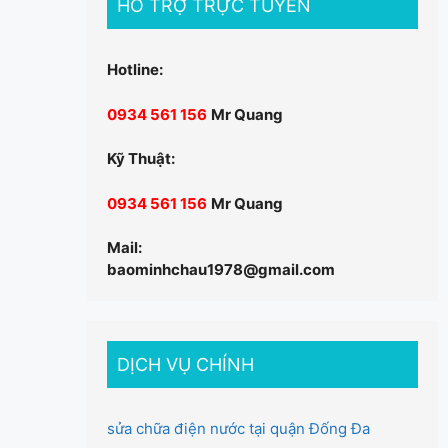
HỖ TRỢ TRỰC TUYẾN
Hotline:
0934 561 156
Mr Quang
Kỹ Thuật:
0934 561 156
Mr Quang
Mail:
baominhchau1978@gmail.com
DỊCH VỤ CHÍNH
sửa chữa điện nước tại quận Đống Đa