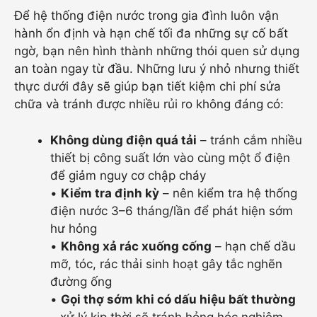
Để hệ thống điện nước trong gia đình luôn vận
hành ổn định và hạn chế tối đa những sự cố bất
ngờ, bạn nên hình thành những thói quen sử dụng
an toàn ngay từ đầu. Những lưu ý nhỏ nhưng thiết
thực dưới đây sẽ giúp bạn tiết kiệm chi phí sửa
chữa và tránh được nhiều rủi ro không đáng có:
Không dùng điện quá tải
– tránh cắm nhiều
thiết bị công suất lớn vào cùng một ổ điện
để giảm nguy cơ chập cháy
•
Kiểm tra định kỳ
– nên kiểm tra hệ thống
điện nước 3–6 tháng/lần để phát hiện sớm
hư hỏng
•
Không xả rác xuống cống
– hạn chế dầu
mỡ, tóc, rác thải sinh hoạt gây tắc nghẽn
đường ống
•
Gọi thợ sớm khi có dấu hiệu bất thường
– xử lý kịp thời sẽ tránh hỏng hóc nghiêm