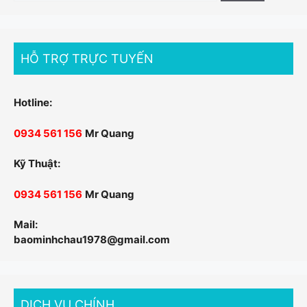
cho:
HỖ TRỢ TRỰC TUYẾN
Hotline:
0934 561 156
Mr Quang
Kỹ Thuật:
0934 561 156
Mr Quang
Mail:
baominhchau1978@gmail.com
DỊCH VỤ CHÍNH