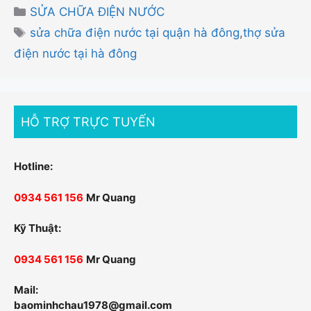
Danh
SỬA CHỮA ĐIỆN NƯỚC
mục
Thẻ
sửa chữa điện nước tại quận hà đông
,
thợ sửa
điện nước tại hà đông
HỖ TRỢ TRỰC TUYẾN
Hotline:
0934 561 156
Mr Quang
Kỹ Thuật:
0934 561 156
Mr Quang
Mail:
baominhchau1978@gmail.com