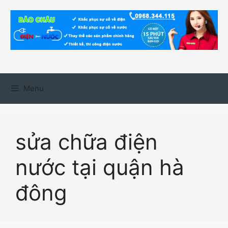
Chuyển
đến
nội
dung
Menu
sửa chữa điện
nước tại quận hà
đông