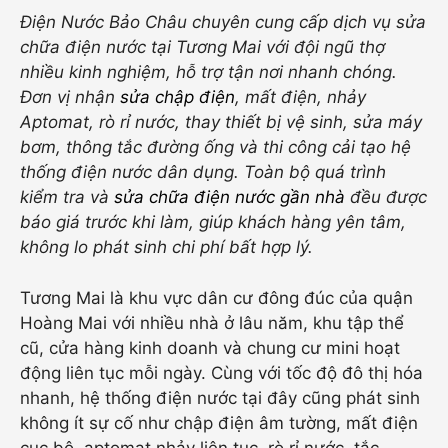
Điện Nước Bảo Châu chuyên cung cấp dịch vụ sửa
chữa điện nước tại Tương Mai với đội ngũ thợ
nhiều kinh nghiệm, hỗ trợ tận nơi nhanh chóng.
Đơn vị nhận
sửa chập điện
, mất điện, nhảy
Aptomat, rò rỉ nước, thay thiết bị vệ sinh, sửa máy
bơm, thông tắc đường ống và thi công cải tạo hệ
thống điện nước dân dụng. Toàn bộ quá trình
kiểm tra và
sửa chữa điện nước gần nhà
đều được
báo giá trước khi làm, giúp khách hàng yên tâm,
không lo phát sinh chi phí bất hợp lý.
Tương Mai là khu vực dân cư đông đúc của quận
Hoàng Mai với nhiều nhà ở lâu năm, khu tập thể
cũ, cửa hàng kinh doanh và chung cư mini hoạt
động liên tục mỗi ngày. Cùng với tốc độ đô thị hóa
nhanh, hệ thống điện nước tại đây cũng phát sinh
không ít sự cố như chập điện âm tường, mất điện
cục bộ, aptomat nhảy liên tục, rò rỉ nước, tắc