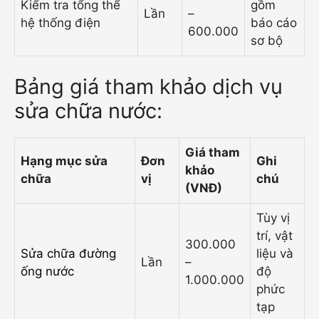
Kiểm tra tổng thể
gồm
Lần
–
hệ thống điện
báo cáo
600.000
sơ bộ
Bảng giá tham khảo dịch vụ
sửa chữa nước:
Giá tham
Hạng mục sửa
Đơn
Ghi
khảo
chữa
vị
chú
(VNĐ)
Tùy vị
trí, vật
300.000
Sửa chữa đường
liệu và
Lần
–
ống nước
độ
1.000.000
phức
tạp