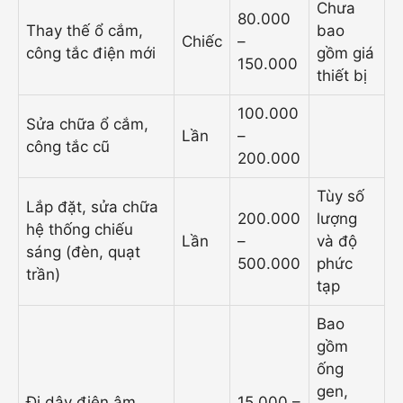
Chưa
80.000
Thay thế ổ cắm,
bao
Chiếc
–
công tắc điện mới
gồm giá
150.000
thiết bị
100.000
Sửa chữa ổ cắm,
Lần
–
công tắc cũ
200.000
Tùy số
Lắp đặt, sửa chữa
200.000
lượng
hệ thống chiếu
Lần
–
và độ
sáng (đèn, quạt
500.000
phức
trần)
tạp
Bao
gồm
ống
gen,
Đi dây điện âm
15.000 –