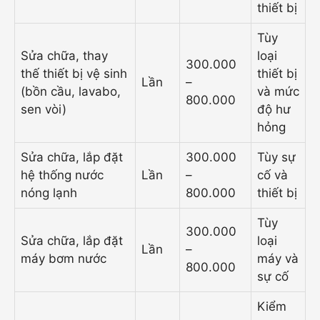
thiết bị
Tùy
Sửa chữa, thay
loại
300.000
thế thiết bị vệ sinh
thiết bị
Lần
–
(bồn cầu, lavabo,
và mức
800.000
sen vòi)
độ hư
hỏng
Sửa chữa, lắp đặt
300.000
Tùy sự
hệ thống nước
Lần
–
cố và
nóng lạnh
800.000
thiết bị
Tùy
300.000
Sửa chữa, lắp đặt
loại
Lần
–
máy bơm nước
máy và
800.000
sự cố
Kiểm