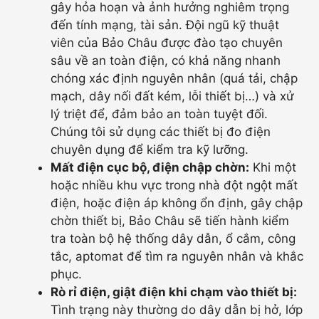
gây hỏa hoạn và ảnh hưởng nghiêm trọng
đến tính mạng, tài sản. Đội ngũ kỹ thuật
viên của Bảo Châu được đào tạo chuyên
sâu về an toàn điện, có khả năng nhanh
chóng xác định nguyên nhân (quá tải, chập
mạch, dây nối đất kém, lỗi thiết bị…) và xử
lý triệt để, đảm bảo an toàn tuyệt đối.
Chúng tôi sử dụng các thiết bị đo điện
chuyên dụng để kiểm tra kỹ lưỡng.
Mất điện cục bộ, điện chập chờn:
Khi một
hoặc nhiều khu vực trong nhà đột ngột mất
điện, hoặc điện áp không ổn định, gây chập
chờn thiết bị, Bảo Châu sẽ tiến hành kiểm
tra toàn bộ hệ thống dây dẫn, ổ cắm, công
tắc, aptomat để tìm ra nguyên nhân và khắc
phục.
Rò rỉ điện, giật điện khi chạm vào thiết bị:
Tình trạng này thường do dây dẫn bị hở, lớp