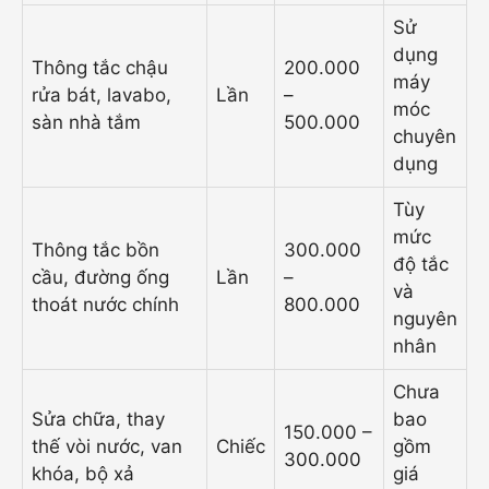
Sử
dụng
Thông tắc chậu
200.000
máy
rửa bát, lavabo,
Lần
–
móc
sàn nhà tắm
500.000
chuyên
dụng
Tùy
mức
Thông tắc bồn
300.000
độ tắc
cầu, đường ống
Lần
–
và
thoát nước chính
800.000
nguyên
nhân
Chưa
Sửa chữa, thay
bao
150.000 –
thế vòi nước, van
Chiếc
gồm
300.000
khóa, bộ xả
giá