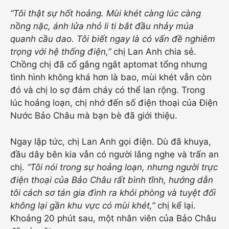
“Tôi thật sự hốt hoảng. Mùi khét càng lúc càng
nồng nặc, ánh lửa nhỏ li ti bắt đầu nhảy múa
quanh cầu dao. Tôi biết ngay là có vấn đề nghiêm
trọng với hệ thống điện,”
chị Lan Anh chia sẻ.
Chồng chị đã cố gắng ngắt aptomat tổng nhưng
tình hình không khá hơn là bao, mùi khét vẫn còn
đó và chị lo sợ đám cháy có thể lan rộng. Trong
lúc hoảng loạn, chị nhớ đến số điện thoại của Điện
Nước Bảo Châu mà bạn bè đã giới thiệu.
Ngay lập tức, chị Lan Anh gọi điện. Dù đã khuya,
đầu dây bên kia vẫn có người lắng nghe và trấn an
chị.
“Tôi nói trong sự hoảng loạn, nhưng người trực
điện thoại của Bảo Châu rất bình tĩnh, hướng dẫn
tôi cách sơ tán gia đình ra khỏi phòng và tuyệt đối
không lại gần khu vực có mùi khét,”
chị kể lại.
Khoảng 20 phút sau, một nhân viên của Bảo Châu