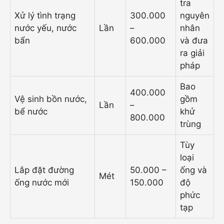
tra
Xử lý tình trạng
300.000
nguyên
nước yếu, nước
Lần
–
nhân
bẩn
600.000
và đưa
ra giải
pháp
Bao
400.000
Vệ sinh bồn nước,
gồm
Lần
–
bể nước
khử
800.000
trùng
Tùy
loại
Lắp đặt đường
50.000 –
ống và
Mét
ống nước mới
150.000
độ
phức
tạp