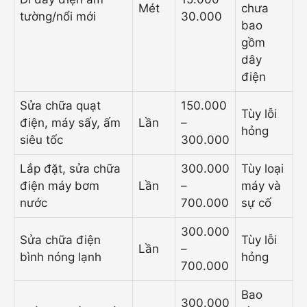
Mét
chưa
tường/nổi mới
30.000
bao
gồm
dây
điện
Sửa chữa quạt
150.000
Tùy lỗi
điện, máy sấy, ấm
Lần
–
hỏng
siêu tốc
300.000
Lắp đặt, sửa chữa
300.000
Tùy loại
điện máy bơm
Lần
–
máy và
nước
700.000
sự cố
300.000
Sửa chữa điện
Tùy lỗi
Lần
–
bình nóng lạnh
hỏng
700.000
Bao
300.000