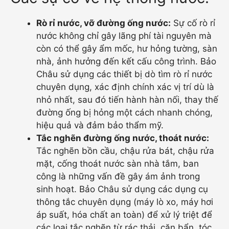
Rò rỉ nước, vỡ đường ống nước:
Sự cố rò rỉ
nước không chỉ gây lãng phí tài nguyên mà
còn có thể gây ẩm mốc, hư hỏng tường, sàn
nhà, ảnh hưởng đến kết cấu công trình. Bảo
Châu sử dụng các thiết bị dò tìm rò rỉ nước
chuyên dụng, xác định chính xác vị trí dù là
nhỏ nhất, sau đó tiến hành hàn nối, thay thế
đường ống bị hỏng một cách nhanh chóng,
hiệu quả và đảm bảo thẩm mỹ.
Tắc nghẽn đường ống nước, thoát nước:
Tắc nghẽn bồn cầu, chậu rửa bát, chậu rửa
mặt, cống thoát nước sàn nhà tắm, ban
công là những vấn đề gây ám ảnh trong
sinh hoạt. Bảo Châu sử dụng các dụng cụ
thông tắc chuyên dụng (máy lò xo, máy hơi
áp suất, hóa chất an toàn) để xử lý triệt để
các loại tắc nghẽn từ rác thải, cặn bẩn, tóc,