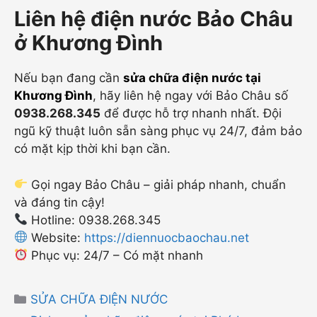
Liên hệ điện nước Bảo Châu
ở Khương Đình
Nếu bạn đang cần
sửa chữa điện nước tại
Khương Đình
, hãy liên hệ ngay với Bảo Châu số
0938.268.345
để được hỗ trợ nhanh nhất. Đội
ngũ kỹ thuật luôn sẵn sàng phục vụ 24/7, đảm bảo
có mặt kịp thời khi bạn cần.
Gọi ngay Bảo Châu – giải pháp nhanh, chuẩn
và đáng tin cậy!
Hotline: 0938.268.345
Website:
https://diennuocbaochau.net
Phục vụ: 24/7 – Có mặt nhanh
Danh
SỬA CHỮA ĐIỆN NƯỚC
mục