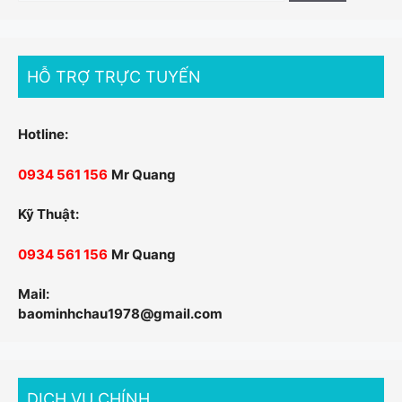
cho:
HỖ TRỢ TRỰC TUYẾN
Hotline:
0934 561 156
Mr Quang
Kỹ Thuật:
0934 561 156
Mr Quang
Mail:
baominhchau1978@gmail.com
DỊCH VỤ CHÍNH