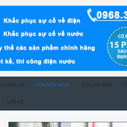
ẬN ĐỐNG ĐA
SỬA ĐIỆN NƯỚC
SỬA MÁY BƠM
S
LIÊN HỆ