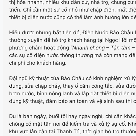
thị hóa nhanh, nhiều khu dân cư, nhà trọ, chung cư 
triển. Chỉ cần một sự cố nhỏ như chập điện, mất điệ
thiết bị điện nước cũng có thể làm ảnh hưởng lớn đ
Hiểu được những bất tiện đó, Điện Nước Bảo Châu lu
thường xuyên để hỗ trợ khách hàng tại Ngọc Hồi mộ
phương châm hoạt động
“Nhanh chóng – Tận tâm –
các sự cố điện nước thông thường mà còn mang đến 
chi phí cho khách hàng.
Đội ngũ kỹ thuật của Bảo Châu có kinh nghiệm xử 
dụng
, sửa chập cháy, thay ổ cắm công tắc, sửa đườ
bơm nước, bình nóng lạnh và lắp đặt thiết bị điện n
đúng kỹ thuật, đảm bảo an toàn và vệ sinh sau thi 
Dù là ban ngày, buổi tối hay ngày nghỉ, chỉ cần khác
chóng có mặt tận nơi để kiểm tra và xử lý sự cố. N
khu vực lân cận tại Thanh Trì, thời gian hỗ trợ thườn