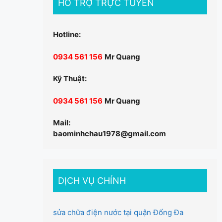
HỖ TRỢ TRỰC TUYẾN
Hotline:
0934 561 156
Mr Quang
Kỹ Thuật:
0934 561 156
Mr Quang
Mail:
baominhchau1978@gmail.com
DỊCH VỤ CHÍNH
sửa chữa điện nước tại quận Đống Đa