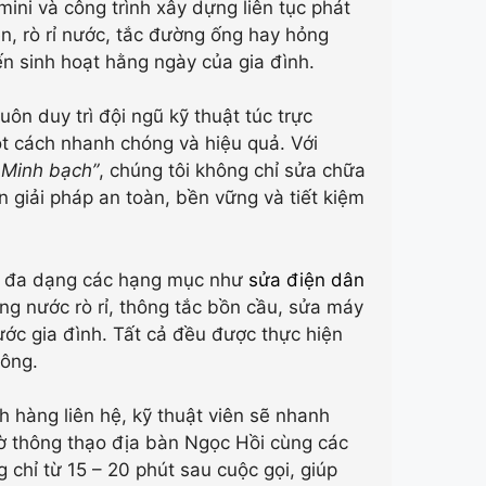
mini và công trình xây dựng liên tục phát
n, rò rỉ nước, tắc đường ống hay hỏng
ến sinh hoạt hằng ngày của gia đình.
ôn duy trì đội ngũ kỹ thuật túc trực
t cách nhanh chóng và hiệu quả. Với
 Minh bạch”
, chúng tôi không chỉ sửa chữa
giải pháp an toàn, bền vững và tiết kiệm
lý đa dạng các hạng mục như
sửa điện dân
ng nước rò rỉ, thông tắc bồn cầu, sửa máy
ước gia đình. Tất cả đều được thực hiện
công.
h hàng liên hệ, kỹ thuật viên sẽ nhanh
hờ thông thạo địa bàn Ngọc Hồi cùng các
g chỉ từ 15 – 20 phút sau cuộc gọi, giúp