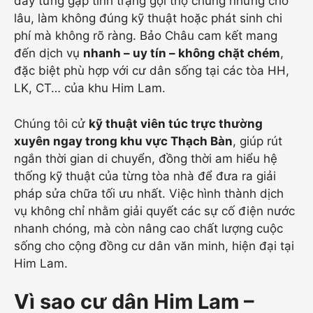
đây từng gặp tình trạng gọi thợ chung nhưng chờ
lâu, làm không đúng kỹ thuật hoặc phát sinh chi
phí mà không rõ ràng. Bảo Châu cam kết mang
đến dịch vụ
nhanh – uy tín – không chặt chém
,
đặc biệt phù hợp với cư dân sống tại các tòa HH,
LK, CT… của khu Him Lam.
Chúng tôi cử
kỹ thuật viên túc trực thường
xuyên ngay trong khu vực Thạch Bàn
, giúp rút
ngắn thời gian di chuyển, đồng thời am hiểu hệ
thống kỹ thuật của từng tòa nhà để đưa ra giải
pháp sửa chữa tối ưu nhất. Việc hình thành dịch
vụ không chỉ nhằm giải quyết các sự cố điện nước
nhanh chóng, mà còn nâng cao chất lượng cuộc
sống cho cộng đồng cư dân văn minh, hiện đại tại
Him Lam.
Vì sao cư dân Him Lam –