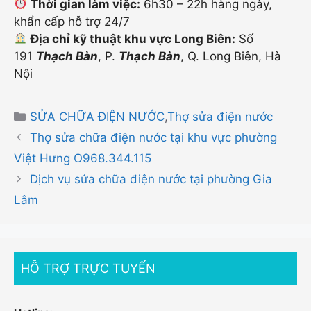
Thời gian làm việc:
6h30 – 22h hàng ngày,
khẩn cấp hỗ trợ 24/7
Địa chỉ kỹ thuật khu vực Long Biên:
Số
191
Thạch Bàn
, P.
Thạch Bàn
, Q. Long Biên, Hà
Nội
Danh
SỬA CHỮA ĐIỆN NƯỚC
,
Thợ sửa điện nước
mục
Thợ sửa chữa điện nước tại khu vực phường
Việt Hưng O968.344.115
Dịch vụ sửa chữa điện nước tại phường Gia
Lâm
HỖ TRỢ TRỰC TUYẾN