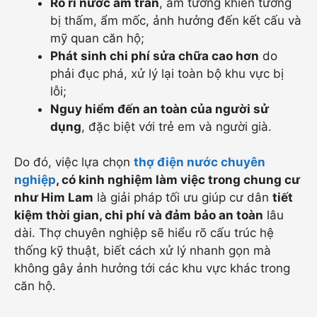
Rò rỉ nước âm trần
, âm tường khiến tường
bị thấm, ẩm mốc, ảnh hưởng đến kết cấu và
mỹ quan căn hộ;
Phát sinh chi phí sửa chữa cao hơn
do
phải đục phá, xử lý lại toàn bộ khu vực bị
lỗi;
Nguy hiểm đến an toàn của người sử
dụng
, đặc biệt với trẻ em và người già.
Do đó, việc lựa chọn
thợ điện nước chuyên
nghiệp
, có kinh nghiệm làm việc trong chung cư
như Him Lam
là giải pháp tối ưu giúp cư dân
tiết
kiệm thời gian, chi phí và đảm bảo an toàn
lâu
dài. Thợ chuyên nghiệp sẽ hiểu rõ cấu trúc hệ
thống kỹ thuật, biết cách xử lý nhanh gọn mà
không gây ảnh hưởng tới các khu vực khác trong
căn hộ.